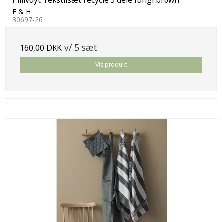
Pillivuyt Tekstilsæt recycle 5 dele fungi brown
F & H
30697-26
v/ 5 sæt
160,00 DKK
Vis produkt