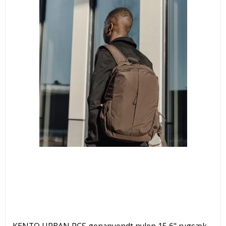
KENTO URBAN RCS genanvendt nylon 15,6" rygsæk