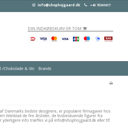
info@shophojgaard.dk
+45 75361617
DIN INDKØBSKURV ER TOM
ul /Chokolade & Vin
Brands
le af Danmarks bedste designere, er populære firmagaver hos
 Wiinblad de fire årstider, de livsbeskuende figurer fra
 yderligere info træffes vi på info@shophojgaard.dk eller tlf.