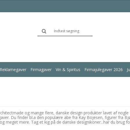
Reklamegaver
Firmagaver
Vin & Spiritus
Firmajulegaver 2026
J
 Architectmade og mange flere, danske design produkter lavet af nog
r. Du finder bl.a den populære abe fra Kay Bojesen, figurer fra Bjørn
t og meget mere. Tag et kig på de danske designikoner...har du brug for