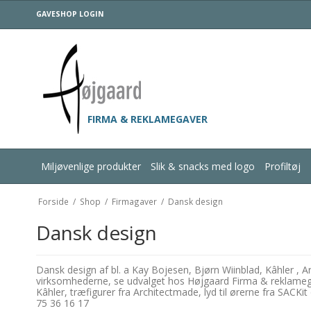
GAVESHOP LOGIN
FIRMA & REKLAMEGAVER
Miljøvenlige produkter
Slik & snacks med logo
Profiltøj
Forside
/
Shop
/
Firmagaver
/
Dansk design
Dansk design
Dansk design af bl. a Kay Bojesen, Bjørn Wiinblad, Kâhler ,
virksomhederne, se udvalget hos Højgaard Firma & reklamegave
Kâhler, træfigurer fra Architectmade, lyd til ørerne fra SACKi
75 36 16 17