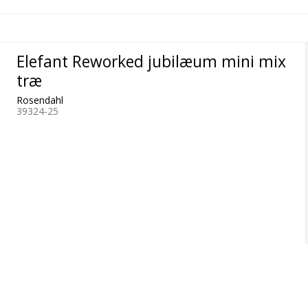
Elefant Reworked jubilæum mini mix
træ
Rosendahl
39324-25