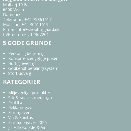
Maltvej 10 B.
6600 Vejen
Danmark
Telefonnr.
:
+45 75361617
Mobil nr.
:
+45 40611619
E-mail
:
info@shophojgaard.dk
CVR-nummer
:
12367201
5 GODE GRUNDE
Personlig betjening
Konkurrencedygtige priser
Hurtig levering
Godkendt betalingssystem
Stort udvalg
KATEGORIER
Miljøvenlige produkter
Slik & snacks med logo
Profiltøj
Reklamegaver
Firmagaver
Vin & Spiritus
Firmajulegaver 2026
Jul /Chokolade & Vin