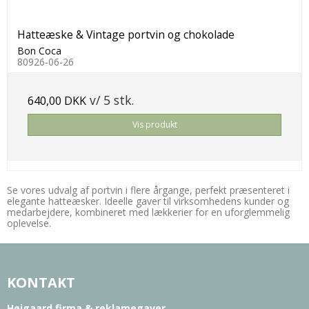
Hatteæske & Vintage portvin og chokolade
Bon Coca
80926-06-26
v/ 5 stk.
640,00 DKK
Vis produkt
Se vores udvalg af portvin i flere årgange, perfekt præsenteret i
elegante hatteæsker. Ideelle gaver til virksomhedens kunder og
medarbejdere, kombineret med lækkerier for en uforglemmelig
oplevelse.
KONTAKT
Højgaard firma & reklamegaver