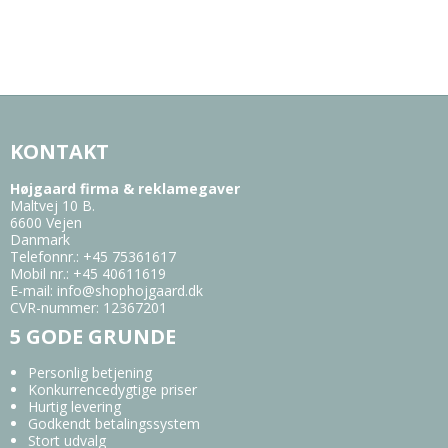
KONTAKT
Højgaard firma & reklamegaver
Maltvej 10 B.
6600 Vejen
Danmark
Telefonnr.
:
+45 75361617
Mobil nr.
:
+45 40611619
E-mail
:
info@shophojgaard.dk
CVR-nummer
:
12367201
5 GODE GRUNDE
Personlig betjening
Konkurrencedygtige priser
Hurtig levering
Godkendt betalingssystem
Stort udvalg