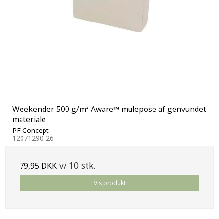
Weekender 500 g/m² Aware™ mulepose af genvundet
materiale
PF Concept
12071290-26
v/ 10 stk.
79,95 DKK
Vis produkt