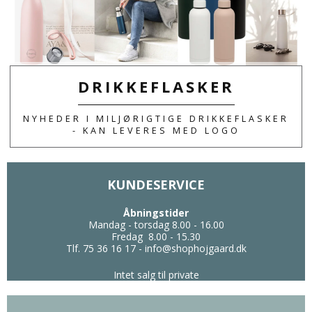
SLIK & SNACKS MED EGET LOGO ELLER
TEKST. SE ET SPÆNDENDE UDVALG AF
PRODUKTER.
DRIKKEFLASKER
NYHEDER I MILJØRIGTIGE DRIKKEFLASKER
- KAN LEVERES MED LOGO
KUNDESERVICE
Åbningstider
Mandag - torsdag 8.00 - 16.00
Fredag 8.00 - 15.30
Tlf. 75 36 16 17
-
info@shophojgaard.dk
Intet salg til private