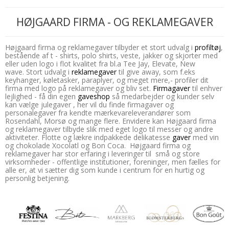
HØJGAARD FIRMA - OG REKLAMEGAVER
Højgaard firma og reklamegaver tilbyder et stort udvalg i
profiltøj
,
bestående af t - shirts, polo shirts, veste, jakker og skjorter med
eller uden logo i flot kvalitet fra bl.a Tee Jay, Elevate, New
wave. Stort udvalg i
reklamegaver
til give away, som f.eks
keyhanger, køletasker, paraplyer, og meget mere,- profiler dit
firma med logo på reklamegaver og bliv set.
Firmagaver
til enhver
lejlighed - få din egen
gaveshop
så medarbejder og kunder selv
kan vælge julegaver , her vil du finde firmagaver og
personalegaver fra kendte mærkevareleverandører som
Rosendahl, Morsø og mange flere. Envidere kan Højgaard firma
og reklamegaver tilbyde slik med eget logo til messer og andre
aktiviteter. Flotte og lækre indpakkede delikatesse
gaver
med vin
og chokolade Xocolatl og Bon Coca. Højgaard firma og
reklamegaver har stor erfaring i leveringer til små og store
virksomheder - offentlige institutioner, foreninger, men fælles for
alle er, at vi sætter dig som kunde i centrum for en hurtig og
personlig betjening.