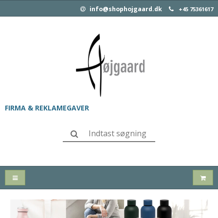
info@shophojgaard.dk
+45 75361617
FIRMA & REKLAMEGAVER
SLIK & SNACKS