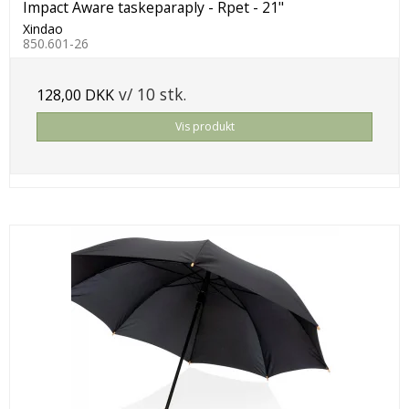
Impact Aware taskeparaply - Rpet - 21"
Xindao
850.601-26
v/ 10 stk.
128,00 DKK
Vis produkt