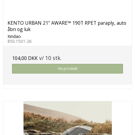
KENTO URBAN 21'' AWARE™ 190T RPET paraply, auto
åbn og luk
Xindao
850.1501-26
v/ 10 stk.
104,00 DKK
Vis produkt