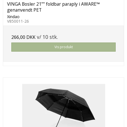
VINGA Bosler 21"" foldbar paraply i AWARE™
genanvendt PET
Xindao
V850011-26
v/ 10 stk.
266,00 DKK
Vis produkt