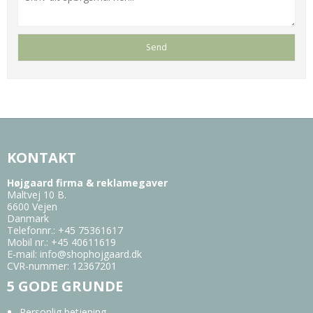
KONTAKT
Højgaard firma & reklamegaver
Maltvej 10 B.
6600 Vejen
Danmark
Telefonnr.
:
+45 75361617
Mobil nr.
:
+45 40611619
E-mail
:
info@shophojgaard.dk
CVR-nummer
:
12367201
5 GODE GRUNDE
Personlig betjening