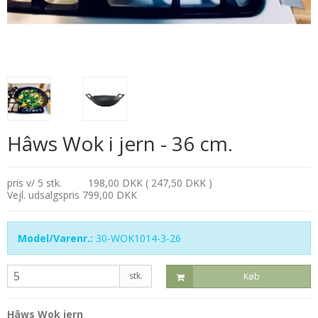
Hâws Wok i jern - 36 cm.
pris v/ 5 stk.
198,00 DKK ( 247,50 DKK )
Vejl. udsalgspris 799,00 DKK
Model/Varenr.:
30-WOK1014-3-26
stk.
Køb
Hâws Wok jern