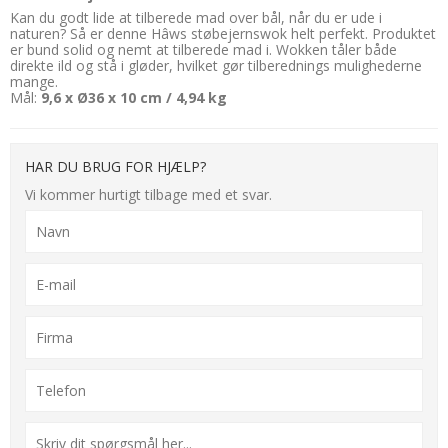
Kan du godt lide at tilberede mad over bål, når du er ude i
naturen? Så er denne Hâws støbejernswok helt perfekt. Produktet
er bund solid og nemt at tilberede mad i. Wokken tåler både
direkte ild og stå i gløder, hvilket gør tilberednings mulighederne
mange.
Mål:
9,6 x Ø36 x 10 cm / 4,94 kg
HAR DU BRUG FOR HJÆLP?
Vi kommer hurtigt tilbage med et svar.