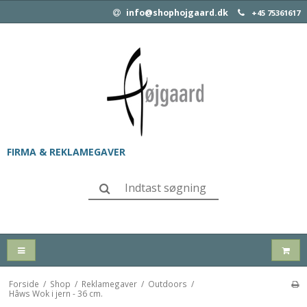
info@shophojgaard.dk
+45 75361617
FIRMA & REKLAMEGAVER
Forside
/
Shop
/
Reklamegaver
/
Outdoors
/
Hâws Wok i jern - 36 cm.