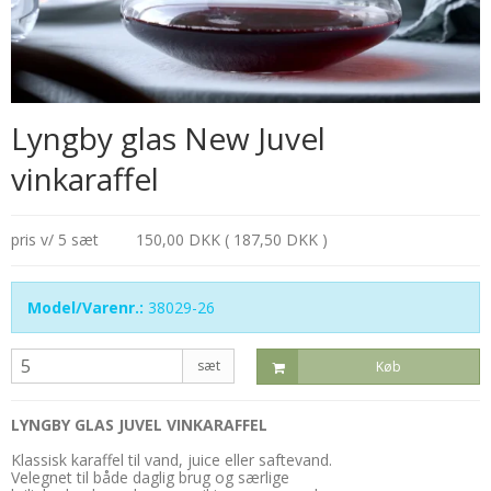
Lyngby glas New Juvel
vinkaraffel
pris v/ 5 sæt
150,00 DKK ( 187,50 DKK )
Model/Varenr.:
38029-26
sæt
Køb
LYNGBY GLAS JUVEL VINKARAFFEL
Klassisk karaffel til vand, juice eller saftevand.
Velegnet til både daglig brug og særlige