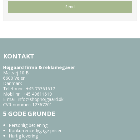
KONTAKT
Højgaard firma & reklamegaver
Maltvej 10 B.
6600 Vejen
Danmark
Telefonnr.
:
+45 75361617
Mobil nr.
:
+45 40611619
E-mail
:
info@shophojgaard.dk
CVR-nummer
:
12367201
5 GODE GRUNDE
Personlig betjening
Konkurrencedygtige priser
Hurtig levering