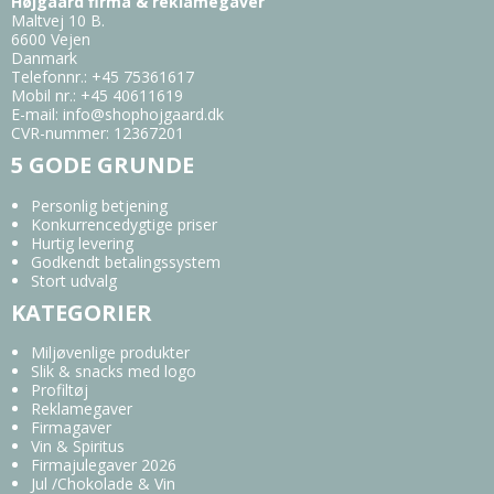
Højgaard firma & reklamegaver
Maltvej 10 B.
6600 Vejen
Danmark
Telefonnr.
:
+45 75361617
Mobil nr.
:
+45 40611619
E-mail
:
info@shophojgaard.dk
CVR-nummer
:
12367201
5 GODE GRUNDE
Personlig betjening
Konkurrencedygtige priser
Hurtig levering
Godkendt betalingssystem
Stort udvalg
KATEGORIER
Miljøvenlige produkter
Slik & snacks med logo
Profiltøj
Reklamegaver
Firmagaver
Vin & Spiritus
Firmajulegaver 2026
Jul /Chokolade & Vin