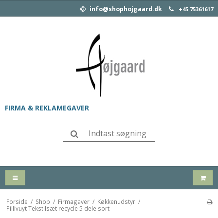
info@shophojgaard.dk
+45 75361617
FIRMA & REKLAMEGAVER
Forside
/
Shop
/
Firmagaver
/
Køkkenudstyr
/
Pillivuyt Tekstilsæt recycle 5 dele sort