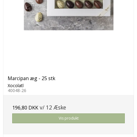
Marcipan æg - 25 stk
Xocolatl
40048-26
v/ 12 Æske
196,80 DKK
Vis produkt