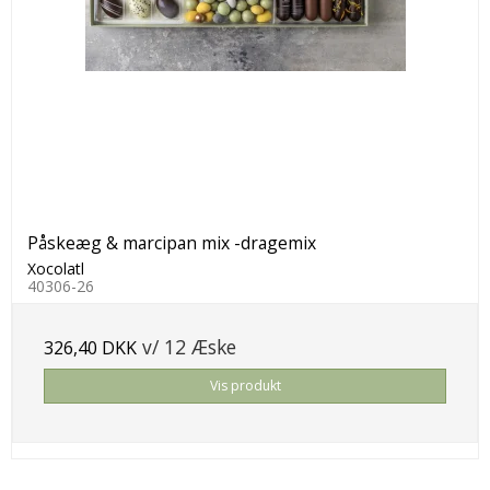
Påskeæg & marcipan mix -dragemix
Xocolatl
40306-26
v/ 12 Æske
326,40 DKK
Vis produkt