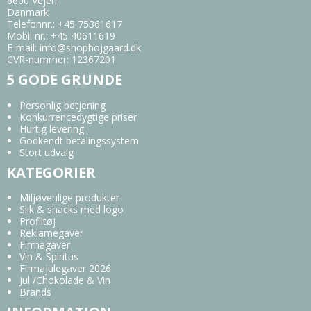
6600 Vejen
Danmark
Telefonnr.
:
+45 75361617
Mobil nr.
:
+45 40611619
E-mail
:
info@shophojgaard.dk
CVR-nummer
:
12367201
5 GODE GRUNDE
Personlig betjening
Konkurrencedygtige priser
Hurtig levering
Godkendt betalingssystem
Stort udvalg
KATEGORIER
Miljøvenlige produkter
Slik & snacks med logo
Profiltøj
Reklamegaver
Firmagaver
Vin & Spiritus
Firmajulegaver 2026
Jul /Chokolade & Vin
Brands