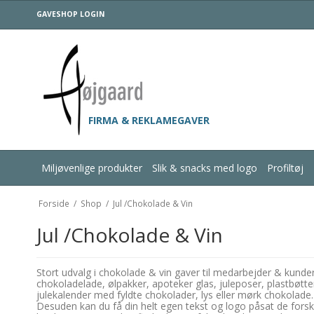
GAVESHOP LOGIN
FIRMA & REKLAMEGAVER
Miljøvenlige produkter
Slik & snacks med logo
Profiltøj
Forside
/
Shop
/
Jul /Chokolade & Vin
Jul /Chokolade & Vin
Stort udvalg i chokolade & vin gaver til medarbejder & kunde
chokoladelade, ølpakker, apoteker glas, juleposer, plastbøt
julekalender med fyldte chokolader, lys eller mørk chokolade
Desuden kan du få din helt egen tekst og logo påsat de forske