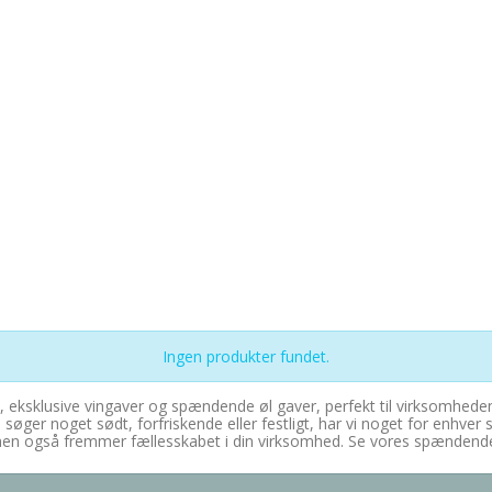
Ingen produkter fundet.
de, eksklusive vingaver og spændende øl gaver, perfekt til virksomhe
ger noget sødt, forfriskende eller festligt, har vi noget for enhver s
n også fremmer fællesskabet i din virksomhed. Se vores spændende u