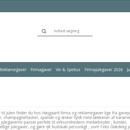
Reklamegaver
Firmagaver
Vin & Spiritus
Firmajulegaver 2026
J
r til julen finder du hos Højgaard firma og reklamegaver lige fra ga
ter, champagneflasker, spande og æsker fyldt med lækkerier af karame
. julegaverne passer perfekt til virksomhedens medarbejder , kunder, 
llige julegaver, og gøre dit budskab personligt , som f.eks Glædelig j