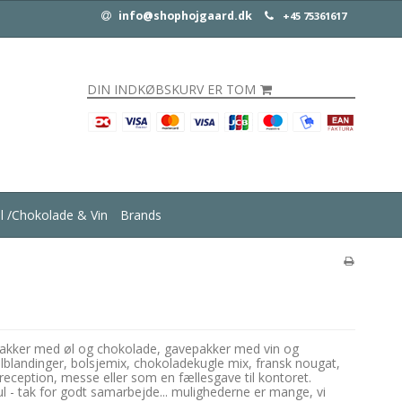
info@shophojgaard.dk
+45 75361617
DIN INDKØBSKURV ER TOM
ul /Chokolade & Vin
Brands
vepakker med øl og chokolade, gavepakker med vin og
lblandinger, bolsjemix, chokoladekugle mix, fransk nougat,
reception, messe eller som en fællesgave til kontoret.
ul - tak for godt samarbejde... mulighederne er mange, vi