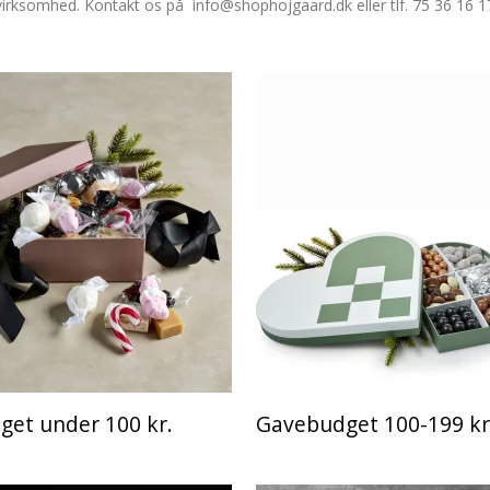
virksomhed. Kontakt os på info@shophojgaard.dk eller tlf. 75 36 16 1
et under 100 kr.
Gavebudget 100-199 kr