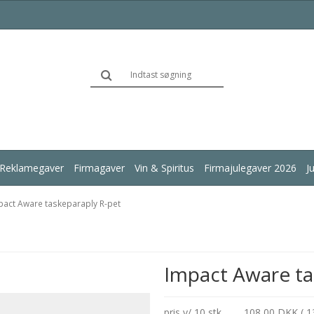
Reklamegaver
Firmagaver
Vin & Spiritus
Firmajulegaver 2026
J
pact Aware taskeparaply R-pet
Impact Aware ta
pris v/ 10 stk.
108,00 DKK ( 1