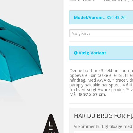
Model/Varenr.:
850.43-26
Vælg Farve
Vælg Variant
Denne bærbare 3 sektions automat
opbevare i din taske eller bil, ti
håndtag. Med AWARE™ tracer, der
paraply baldakin har sparet 4,6 li
fra hvert solgt Aware-produkt™ vil
Mål:
Ø 97 x 57 cm.
HAR DU BRUG FOR HJ
Vi kommer hurtigt tilbage med 