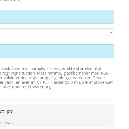
isk åbne mini paraply, er den perfekte størrelse til at
l en regnvejr situation. Metalramme, glasfiberribber med ABS-
 validerer den ægte brug af genbrugsmaterialer. Denne
ter vand, er lavet af 7,7 PET flasker (500 ml). 2% af provenuet
 blive doneret til Water.org
ÆLP?
et svar.