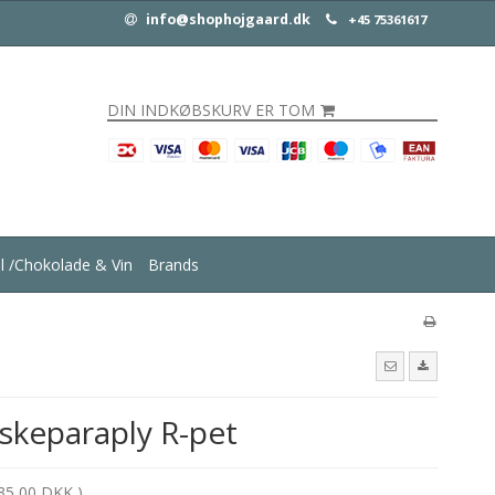
info@shophojgaard.dk
+45 75361617
DIN INDKØBSKURV ER TOM
ul /Chokolade & Vin
Brands
skeparaply R-pet
35,00 DKK )