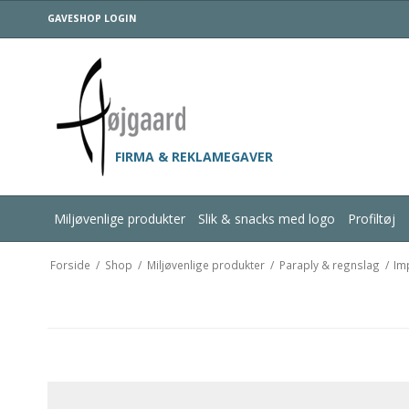
GAVESHOP LOGIN
FIRMA & REKLAMEGAVER
Miljøvenlige produkter
Slik & snacks med logo
Profiltøj
Forside
/
Shop
/
Miljøvenlige produkter
/
Paraply & regnslag
/
Im