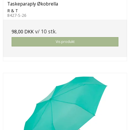
Taskeparaply Økobrella
R & T
8427-S-26
v/ 10 stk.
98,00 DKK
Vis produkt