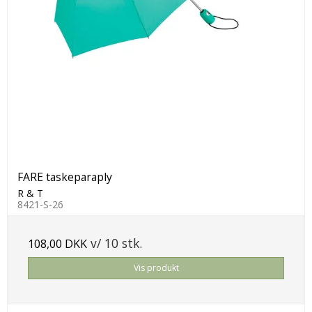
FARE taskeparaply
R & T
8421-S-26
v/ 10 stk.
108,00 DKK
Vis produkt