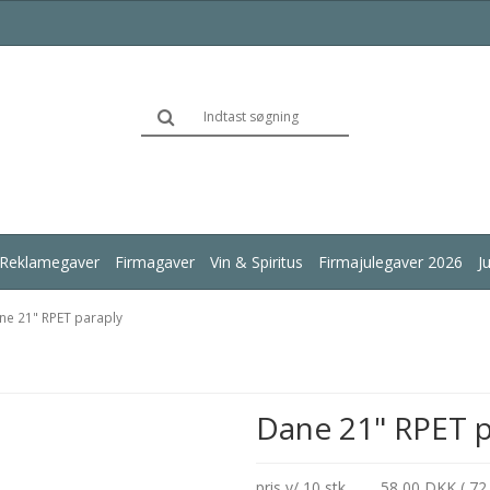
Reklamegaver
Firmagaver
Vin & Spiritus
Firmajulegaver 2026
J
ne 21" RPET paraply
Dane 21" RPET p
pris v/ 10 stk.
58,00 DKK ( 72