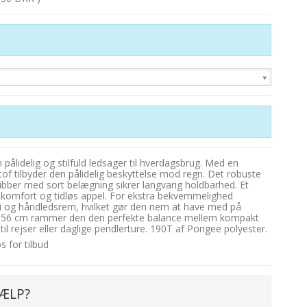
ålidelig og stilfuld ledsager til hverdagsbrug. Med en
 tilbyder den pålidelig beskyttelse mod regn. Det robuste
ibber med sort belægning sikrer langvarig holdbarhed. Et
e komfort og tidløs appel. For ekstra bekvemmelighed
i og håndledsrem, hvilket gør den nem at have med på
på 56 cm rammer den den perfekte balance mellem kompakt
til rejser eller daglige pendlerture. 190T af Pongee polyester.
 for tilbud
ÆLP?