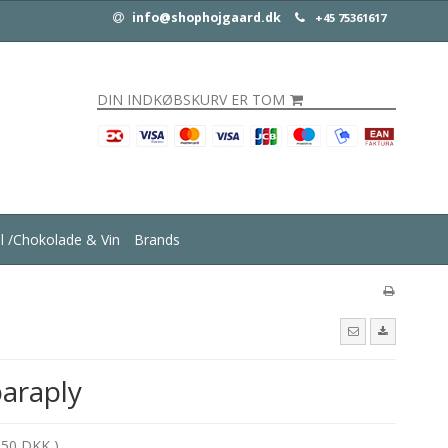
info@shophojgaard.dk
+45 75361617
DIN INDKØBSKURV ER TOM
ul /Chokolade & Vin
Brands
araply
,50 DKK )