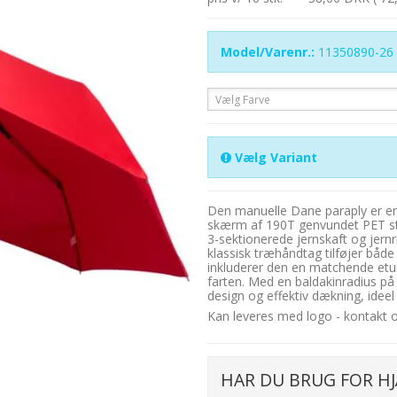
Model/Varenr.:
11350890-26
Vælg Farve
Vælg Variant
Den manuelle Dane paraply er en p
skærm af 190T genvundet PET stof
3-sektionerede jernskaft og jernr
klassisk træhåndtag tilføjer båd
inkluderer den en matchende etu
farten. Med en baldakinradius 
design og effektiv dækning, ideel 
Kan leveres med logo - kontakt os
HAR DU BRUG FOR HJ