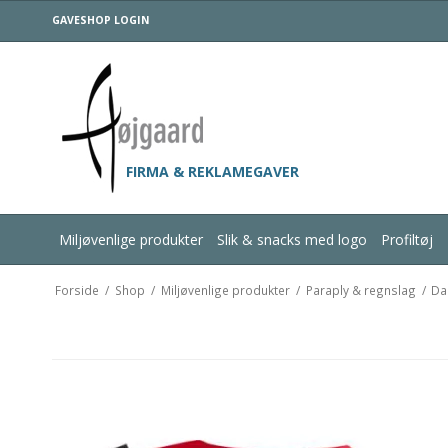
GAVESHOP LOGIN
FIRMA & REKLAMEGAVER
Miljøvenlige produkter
Slik & snacks med logo
Profiltøj
Forside
/
Shop
/
Miljøvenlige produkter
/
Paraply & regnslag
/
Da