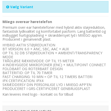
Vælg Variant
Miiego overear høretelefon
Premium over-ear høretelefoner med hybrid aktiv støjreduktion,
fantastisk lydkvalitet og komfortabel pasform. Lang batteritid og
indbygget hurtigopladning + skræddersyet lyd i MIIEGO app’en.
Produceret i genanvendt plast.
HYBRID AKTIV STØJREDUKTION
BT VERSION: 6.0 + ANC, SBC, AAC + AUX
OP TIL 32 DB STØJREDUKTION + AMBIENT/TRANSPARENCY
MODE
TRÅDLØSE RÆKKEVIDDE: OP TIL 15 METER
4 INDBYGGEDE MIKROFONER (ENC) + MULTIPOINT CONNECT
FOLDBART OG ROTERBART DESIGN
BATTERITID: OP TIL 70 TIMER
FAST CHARGING: 10 MIN = OP TIL 12 TIMERS BATTERI
IPX CERTIFICATION: IPX4
SKRÆDDERSY DIN PERSONLIGE LYD I MIIEGO APP'EN
PRODUCERET I GRS-CERTIFICERET GENBRUGSPLAST
Kan leveres med logo - kontakt os for tilbud