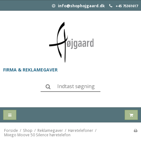
info@shophojgaard.dk
+45 75361617
FIRMA & REKLAMEGAVER
Forside
/
Shop
/
Reklamegaver
/
Høretelefoner
/
Miiego Moove 50 Silence høretelefon