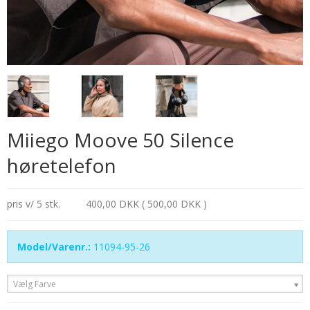
Miiego Moove 50 Silence
høretelefon
pris v/ 5 stk.
400,00 DKK ( 500,00 DKK )
Model/Varenr.:
11094-95-26
Vælg Farve