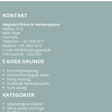
KONTAKT
Højgaard firma & reklamegaver
Maltvej 10 B.
6600 Vejen
Danmark
Telefonnr.
:
+45 75361617
Mobil nr.
:
+45 40611619
E-mail
:
info@shophojgaard.dk
CVR-nummer
:
12367201
5 GODE GRUNDE
Personlig betjening
Konkurrencedygtige priser
Hurtig levering
Godkendt betalingssystem
Stort udvalg
KATEGORIER
Miljøvenlige produkter
Slik & snacks med logo