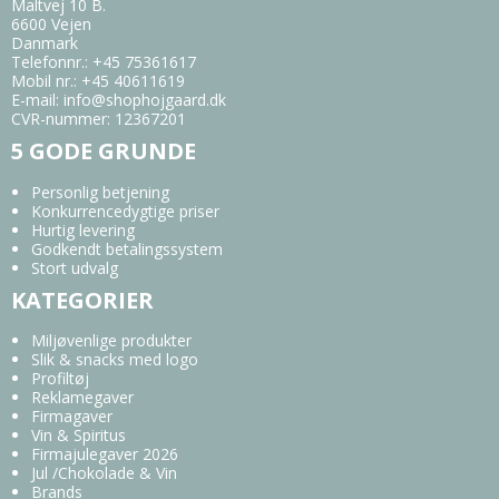
Maltvej 10 B.
6600 Vejen
Danmark
Telefonnr.
:
+45 75361617
Mobil nr.
:
+45 40611619
E-mail
:
info@shophojgaard.dk
CVR-nummer
:
12367201
5 GODE GRUNDE
Personlig betjening
Konkurrencedygtige priser
Hurtig levering
Godkendt betalingssystem
Stort udvalg
KATEGORIER
Miljøvenlige produkter
Slik & snacks med logo
Profiltøj
Reklamegaver
Firmagaver
Vin & Spiritus
Firmajulegaver 2026
Jul /Chokolade & Vin
Brands