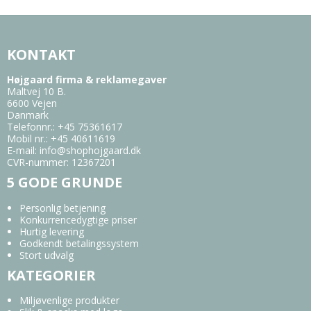
KONTAKT
Højgaard firma & reklamegaver
Maltvej 10 B.
6600 Vejen
Danmark
Telefonnr.
:
+45 75361617
Mobil nr.
:
+45 40611619
E-mail
:
info@shophojgaard.dk
CVR-nummer
:
12367201
5 GODE GRUNDE
Personlig betjening
Konkurrencedygtige priser
Hurtig levering
Godkendt betalingssystem
Stort udvalg
KATEGORIER
Miljøvenlige produkter