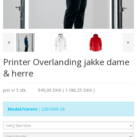
Printer Overlanding jakke dame
& herre
pris v/ 5 stk.
949,00 DKK ( 1.186,25 DKK )
Model/Varenr.:
2261069-26
Vælg Størrelse
Vælg Model