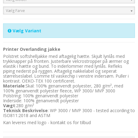
Vælg Farve
Vælg Variant
Printer Overlanding jakke
Polstret softshelljakke med aftagelig hætte. Skjult lynlås med
trykknapper på fronten. Justerbare velcrostropper på ærmer og
elastik i hætte og bund. To inderlommer med lynlås. Refleks
piping nederst på ryggen. Aftagelig nakkelabel og seperat
størrelseslabel. Lomme til vaskechip i venstre indersøm. Puller i
kontrast. OEKO-TEX 100 certificeret.
Materiale
:Skal: 100% genanvendt polyester, 280 g/m², med
100% genanvendt polyester fleece, WP 3000/ MVP 3000
Polstring: 100% genanvendt polyester
Inderside: 100% genanvendt polyester
Vægt
:280 g/m²
Teknisk Beskrivelse
: WP 3000 / MVP 3000 - tested according to
ISO811:2018 and ASTM
Kan leveres med logo - kontakt os for tilbud