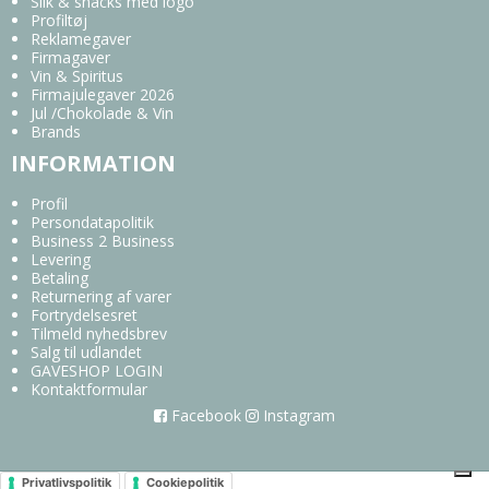
Slik & snacks med logo
Profiltøj
Reklamegaver
Firmagaver
Vin & Spiritus
Firmajulegaver 2026
Jul /Chokolade & Vin
Brands
INFORMATION
Profil
Persondatapolitik
Business 2 Business
Levering
Betaling
Returnering af varer
Fortrydelsesret
Tilmeld nyhedsbrev
Salg til udlandet
GAVESHOP LOGIN
Kontaktformular
Facebook
Instagram
Privatlivspolitik
Cookiepolitik