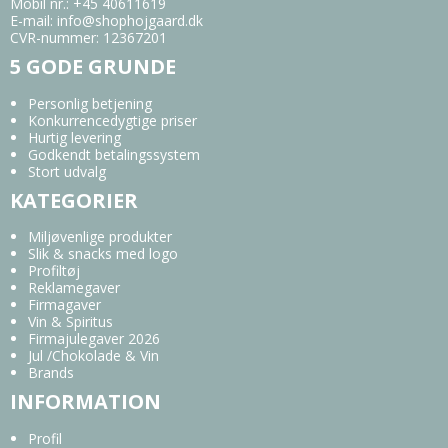
Mobil nr.
:
+45 40611619
E-mail
:
info@shophojgaard.dk
CVR-nummer
:
12367201
5 GODE GRUNDE
Personlig betjening
Konkurrencedygtige priser
Hurtig levering
Godkendt betalingssystem
Stort udvalg
KATEGORIER
Miljøvenlige produkter
Slik & snacks med logo
Profiltøj
Reklamegaver
Firmagaver
Vin & Spiritus
Firmajulegaver 2026
Jul /Chokolade & Vin
Brands
INFORMATION
Profil