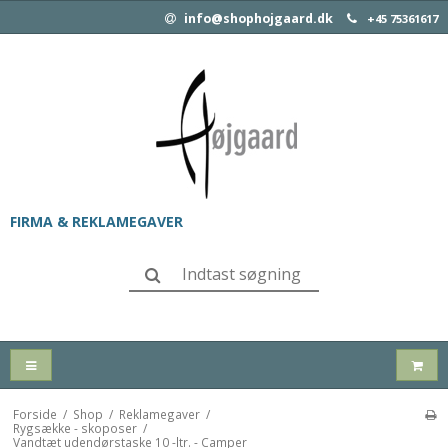
info@shophojgaard.dk
+45 75361617
FIRMA & REKLAMEGAVER
Forside
/
Shop
/
Reklamegaver
/
Rygsække - skoposer
/
Vandtæt udendørstaske 10 -ltr. - Camper