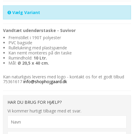
Vælg Variant
Vandtæt udendørstaske - Suvivor
Fremstillet i 190T polyester
PVC bagside
Rullelukning med plastspænde
Kan nemt monteres på din taske
Rumindhold:
10
Ltr.
Mål:
Ø 20,5 x 40 cm.
Kan naturligvis leveres med logo - kontakt os for et godt tilbud
75361617
info@shophojgaard.dk
HAR DU BRUG FOR HJÆLP?
Vi kommer hurtigt tilbage med et svar.