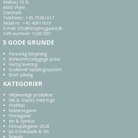
Maltvej 10 B.
6600 Vejen
Danmark
Telefonnr.
:
+45 75361617
Mobil nr.
:
+45 40611619
E-mail
:
info@shophojgaard.dk
CVR-nummer
:
12367201
5 GODE GRUNDE
Personlig betjening
Konkurrencedygtige priser
Hurtig levering
Godkendt betalingssystem
Stort udvalg
KATEGORIER
Miljøvenlige produkter
Slik & snacks med logo
Profiltøj
Reklamegaver
Firmagaver
Vin & Spiritus
Firmajulegaver 2026
Jul /Chokolade & Vin
Brands