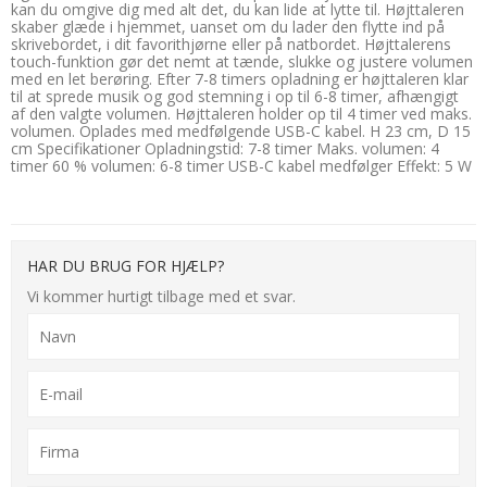
kan du omgive dig med alt det, du kan lide at lytte til. Højttaleren
skaber glæde i hjemmet, uanset om du lader den flytte ind på
skrivebordet, i dit favorithjørne eller på natbordet. Højttalerens
touch-funktion gør det nemt at tænde, slukke og justere volumen
med en let berøring. Efter 7-8 timers opladning er højttaleren klar
til at sprede musik og god stemning i op til 6-8 timer, afhængigt
af den valgte volumen. Højttaleren holder op til 4 timer ved maks.
volumen. Oplades med medfølgende USB-C kabel. H 23 cm, D 15
cm Specifikationer Opladningstid: 7-8 timer Maks. volumen: 4
timer 60 % volumen: 6-8 timer USB-C kabel medfølger Effekt: 5 W
HAR DU BRUG FOR HJÆLP?
Vi kommer hurtigt tilbage med et svar.