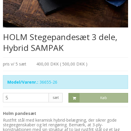
HOLM Stegepandesæt 3 dele,
Hybrid SAMPAK
pris v/ 5 sæt
400,00 DKK ( 500,00 DKK )
Model/Varenr.:
36655-26
sæt
Køb
Holm pandesæt
Rustfrit stål med keramisk hybrid-belægning, der sikrer gode
stegeegenskaber og let rengøring. Bemærk, at 3-ply-
konstruktionen med sin struktur af to lag rustfrit stål og et lag