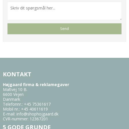
KONTAKT
Højgaard firma & reklamegaver
Maltvej 10 B.
6600 Vejen
Danmark
Telefonnr.
:
+45 75361617
Mobil nr.
:
+45 40611619
E-mail
:
info@shophojgaard.dk
CVR-nummer
:
12367201
5 GODE GRUNDE