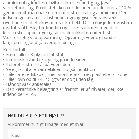
aluminiumlag imellem, hvilket sikrer en hurtig og jævn
varmefordeling. Produktets krop er desuden produceret af 90 %
genanvendt materiale i form af rustfrit stål og aluminium. Den
indvendige keramiske hybridbelægning giver en slidstærk
overflade med effektiv non-stick-effekt. Det forhøjede mønster i
rustfrit stål beskytter bunden og sikrer sammen med den
keramiske topbelægning, at maden ikke brænder fast.
Vær forsigtig ved opvarmning. Opvarm gryder og pander
langsomt og undgå overophedning.
Kort fortalt:
• Fremstillet i 3-ply rustfrit stål
• Keramisk hybridbelægning på indersiden
• Poleret rustfrit stål på ydersiden
• Velegnet til alle varmekilder – også induktion
• Tåler alle redskaber, men vi anbefaler træ, plast eller silikone
• Tåler ovn op til 240 °C (gryder dog uden låg)
• Håndopvask anbefales
• Den keramiske belægning er fremstillet af råvarer, der ikke
indeholder PFAS
HAR DU BRUG FOR HJÆLP?
Vi kommer hurtigt tilbage med et svar.