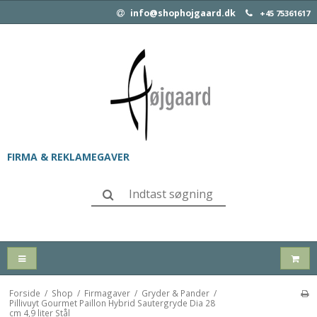
info@shophojgaard.dk
+45 75361617
FIRMA & REKLAMEGAVER
Forside
/
Shop
/
Firmagaver
/
Gryder & Pander
/
Pillivuyt Gourmet Paillon Hybrid Sautergryde Dia 28
cm 4,9 liter Stål