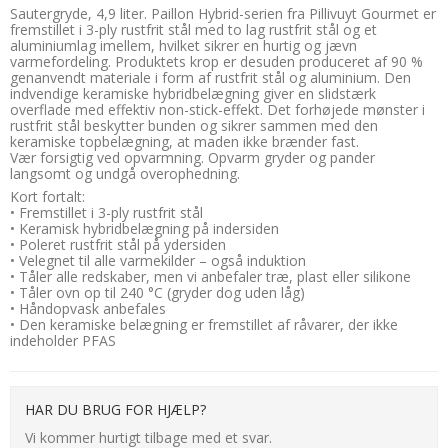
Sautergryde, 4,9 liter. Paillon Hybrid-serien fra Pillivuyt Gourmet er
fremstillet i 3-ply rustfrit stål med to lag rustfrit stål og et
aluminiumlag imellem, hvilket sikrer en hurtig og jævn
varmefordeling. Produktets krop er desuden produceret af 90 %
genanvendt materiale i form af rustfrit stål og aluminium. Den
indvendige keramiske hybridbelægning giver en slidstærk
overflade med effektiv non-stick-effekt. Det forhøjede mønster i
rustfrit stål beskytter bunden og sikrer sammen med den
keramiske topbelægning, at maden ikke brænder fast.
Vær forsigtig ved opvarmning. Opvarm gryder og pander
langsomt og undgå overophedning.
Kort fortalt:
• Fremstillet i 3-ply rustfrit stål
• Keramisk hybridbelægning på indersiden
• Poleret rustfrit stål på ydersiden
• Velegnet til alle varmekilder – også induktion
• Tåler alle redskaber, men vi anbefaler træ, plast eller silikone
• Tåler ovn op til 240 °C (gryder dog uden låg)
• Håndopvask anbefales
• Den keramiske belægning er fremstillet af råvarer, der ikke
indeholder PFAS
HAR DU BRUG FOR HJÆLP?
Vi kommer hurtigt tilbage med et svar.