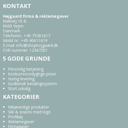
KONTAKT
Højgaard firma & reklamegaver
Maltvej 10 B.
6600 Vejen
Danmark
Telefonnr.
:
+45 75361617
Mobil nr.
:
+45 40611619
E-mail
:
info@shophojgaard.dk
CVR-nummer
:
12367201
5 GODE GRUNDE
Personlig betjening
Konkurrencedygtige priser
Hurtig levering
Godkendt betalingssystem
Stort udvalg
KATEGORIER
Miljøvenlige produkter
Slik & snacks med logo
Profiltøj
Reklamegaver
Firmagaver