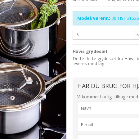
Model/Varenr.:
30-HSHS1626
Hâws grydesæt
Dette flotte grydesæt fra Hâws bes
leveres med låg
HAR DU BRUG FOR HJ
Vi kommer hurtigt tilbage med 