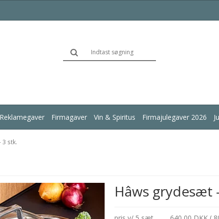
Reklamegaver
Firmagaver
Vin & Spiritus
Firmajulegaver 2026
J
 3 stk.
Hâws grydesæt - 
pris v/ 5 sæt
640,00 DKK ( 8