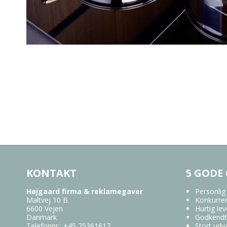
KONTAKT
5 GODE
Højgaard firma & reklamegaver
Personlig
Maltvej 10 B.
Konkurren
6600 Vejen
Hurtig lev
Danmark
Godkendt
Telefonnr.
:
+45 75361617
Stort udv