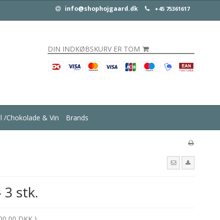
info@shophojgaard.dk
+45 75361617
DIN INDKØBSKURV ER TOM
ul /Chokolade & Vin
Brands
3 stk.
00,00 DKK )