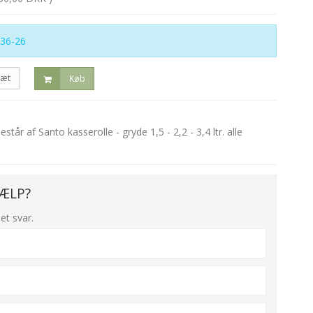
36-26
sæt
Køb
tår af Santo kasserolle - gryde 1,5 - 2,2 - 3,4 ltr. alle
ÆLP?
et svar.