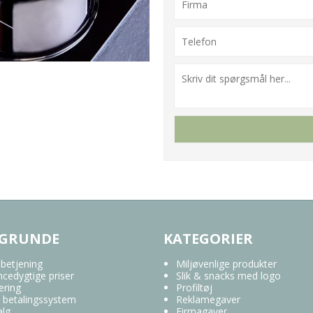
 GRUNDE
KATEGORIER
 betjening
Miljøvenlige produkter
cedygtige priser
Slik & snacks med logo
ering
Profiltøj
 betalingssystem
Reklamegaver
alg
Firmagaver