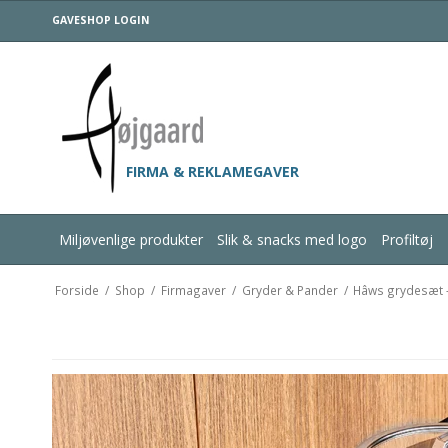
GAVESHOP LOGIN
FIRMA & REKLAMEGAVER
Miljøvenlige produkter
Slik & snacks med logo
Profiltøj
Forside
/
Shop
/
Firmagaver
/
Gryder & Pander
/
Hâws grydesæt -