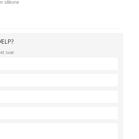
er silikone
ÆLP?
et svar.