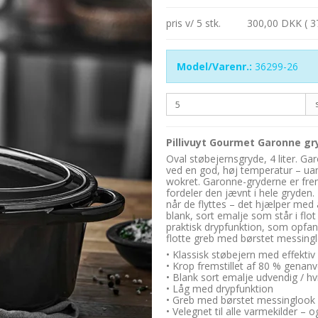
pris v/ 5 stk.
300,00 DKK ( 3
Model/Varenr.:
36299-26
Pillivuyt Gourmet Garonne gr
Oval støbejernsgryde, 4 liter. Gar
ved en god, høj temperatur – uans
wokret. Garonne-gryderne er frem
fordeler den jævnt i hele gryden
når de flyttes – det hjælper med
blank, sort emalje som står i flot
praktisk drypfunktion, som opfan
flotte greb med børstet messingl
• Klassisk støbejern med effekti
• Krop fremstillet af 80 % genan
• Blank sort emalje udvendig / hv
• Låg med drypfunktion
• Greb med børstet messinglook
• Velegnet til alle varmekilder – 