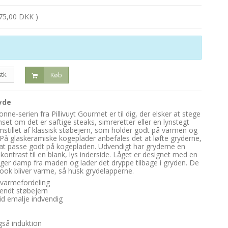
75,00 DKK )
stk.
Køb
yde
onne-serien fra Pillivuyt Gourmet er til dig, der elsker at stege
et om det er saftige steaks, simreretter eller en lynstegt
stillet af klassisk støbejern, som holder godt på varmen og
. På glaskeramiske kogeplader anbefales det at løfte gryderne,
 at passe godt på kogepladen. Udvendigt har gryderne en
 kontrast til en blank, lys inderside. Låget er designet med en
ger damp fra maden og lader det dryppe tilbage i gryden. De
ook bliver varme, så husk grydelapperne.
v varmefordeling
vendt støbejern
id emalje indvendig
også induktion