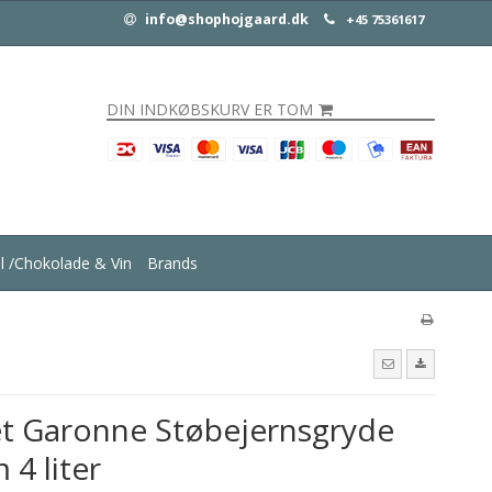
info@shophojgaard.dk
+45 75361617
DIN INDKØBSKURV ER TOM
ul /Chokolade & Vin
Brands
et Garonne Støbejernsgryde
 4 liter