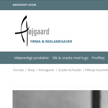
GAVESHOP LOGIN
FIRMA & REKLAMEGAVER
Miljøvenlige produkter
Slik & snacks med logo
Profiltøj
Forside
/
Shop
/
Firmagaver
/
Gryder & Pander
/
Pillivuyt Gourme