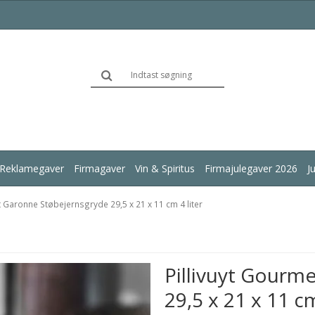
Reklamegaver
Firmagaver
Vin & Spiritus
Firmajulegaver 2026
J
t Garonne Støbejernsgryde 29,5 x 21 x 11 cm 4 liter
Pillivuyt Gourm
29,5 x 21 x 11 cm