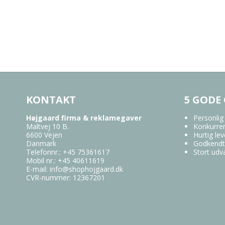
KONTAKT
5 GODE
Højgaard firma & reklamegaver
Personlig
Maltvej 10 B.
Konkurren
6600 Vejen
Hurtig lev
Danmark
Godkendt
Telefonnr.
:
+45 75361617
Stort udv
Mobil nr.
:
+45 40611619
E-mail
:
info@shophojgaard.dk
CVR-nummer
:
12367201