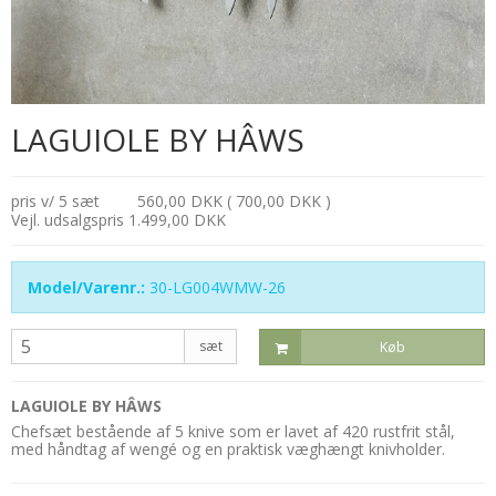
LAGUIOLE BY HÂWS
pris v/ 5 sæt
560,00 DKK ( 700,00 DKK )
Vejl. udsalgspris 1.499,00 DKK
Model/Varenr.:
30-LG004WMW-26
sæt
Køb
LAGUIOLE BY HÂWS
Chefsæt bestående af 5 knive som er lavet af 420 rustfrit stål,
med håndtag af wengé og en praktisk væghængt knivholder.