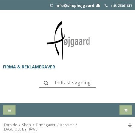
info@shophojgaard.dk
+45 75361617
FIRMA & REKLAMEGAVER
Forside
/
Shop
/
Firmagaver
/
Knivsæt
/
LAGUIOLE BY HÂWS