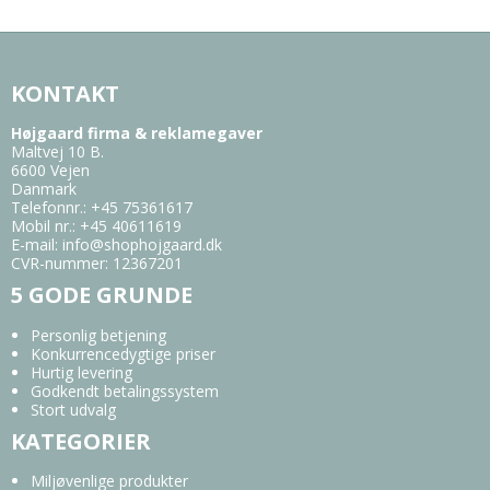
KONTAKT
Højgaard firma & reklamegaver
Maltvej 10 B.
6600 Vejen
Danmark
Telefonnr.
:
+45 75361617
Mobil nr.
:
+45 40611619
E-mail
:
info@shophojgaard.dk
CVR-nummer
:
12367201
5 GODE GRUNDE
Personlig betjening
Konkurrencedygtige priser
Hurtig levering
Godkendt betalingssystem
Stort udvalg
KATEGORIER
Miljøvenlige produkter