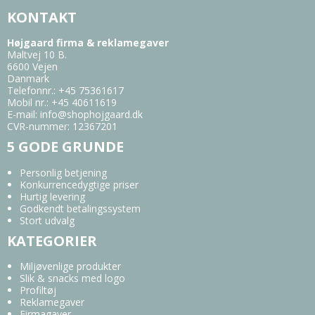
KONTAKT
Højgaard firma & reklamegaver
Maltvej 10 B.
6600 Vejen
Danmark
Telefonnr.
:
+45 75361617
Mobil nr.
:
+45 40611619
E-mail
:
info@shophojgaard.dk
CVR-nummer
:
12367201
5 GODE GRUNDE
Personlig betjening
Konkurrencedygtige priser
Hurtig levering
Godkendt betalingssystem
Stort udvalg
KATEGORIER
Miljøvenlige produkter
Slik & snacks med logo
Profiltøj
Reklamegaver
Firmagaver