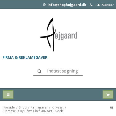
info@shophojgaard.dk
+45 75361617
FIRMA & REKLAMEGAVER
Forside
/
Shop
/
Firmagaver
/
Knivsæt
/
Damascus By Hâws Chef knivsæt - 6 dele