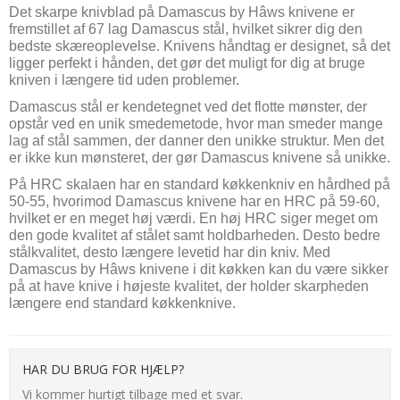
Det skarpe knivblad på Damascus by Hâws knivene er
fremstillet af 67 lag Damascus stål, hvilket sikrer dig den
bedste skæreoplevelse. Knivens håndtag er designet, så det
ligger perfekt i hånden, det gør det muligt for dig at bruge
kniven i længere tid uden problemer.
Damascus stål er kendetegnet ved det flotte mønster, der
opstår ved en unik smedemetode, hvor man smeder mange
lag af stål sammen, der danner den unikke struktur. Men det
er ikke kun mønsteret, der gør Damascus knivene så unikke.
På HRC skalaen har en standard køkkenkniv en hårdhed på
50-55, hvorimod Damascus knivene har en HRC på 59-60,
hvilket er en meget høj værdi. En høj HRC siger meget om
den gode kvalitet af stålet samt holdbarheden. Desto bedre
stålkvalitet, desto længere levetid har din kniv. Med
Damascus by Hâws knivene i dit køkken kan du være sikker
på at have knive i højeste kvalitet, der holder skarpheden
længere end standard køkkenknive.
HAR DU BRUG FOR HJÆLP?
Vi kommer hurtigt tilbage med et svar.