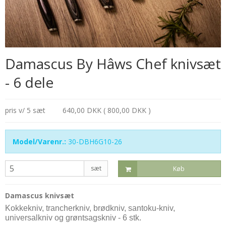
Damascus By Hâws Chef knivsæt
- 6 dele
pris v/ 5 sæt
640,00 DKK ( 800,00 DKK )
Model/Varenr.:
30-DBH6G10-26
sæt
Køb
Damascus knivsæt
Kokkekniv, trancherkniv, brødkniv, santoku-kniv,
universalkniv og grøntsagskniv - 6 stk.