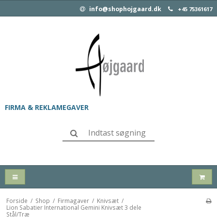
info@shophojgaard.dk
+45 75361617
FIRMA & REKLAMEGAVER
Forside
/
Shop
/
Firmagaver
/
Knivsæt
/
Lion Sabatier International Gemini Knivsæt 3 dele
Stål/Træ