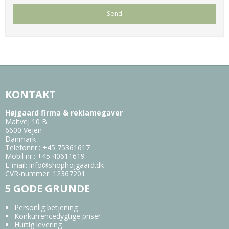
KONTAKT
Højgaard firma & reklamegaver
Maltvej 10 B.
6600 Vejen
Danmark
Telefonnr.
:
+45 75361617
Mobil nr.
:
+45 40611619
E-mail
:
info@shophojgaard.dk
CVR-nummer
:
12367201
5 GODE GRUNDE
Personlig betjening
Konkurrencedygtige priser
Hurtig levering