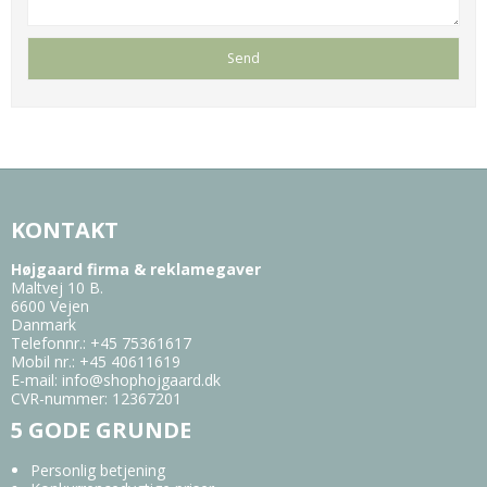
KONTAKT
Højgaard firma & reklamegaver
Maltvej 10 B.
6600 Vejen
Danmark
Telefonnr.
:
+45 75361617
Mobil nr.
:
+45 40611619
E-mail
:
info@shophojgaard.dk
CVR-nummer
:
12367201
5 GODE GRUNDE
Personlig betjening