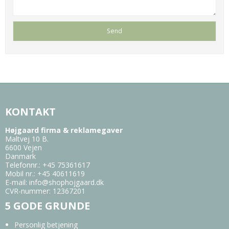
KONTAKT
Højgaard firma & reklamegaver
Maltvej 10 B.
6600 Vejen
Danmark
Telefonnr.
:
+45 75361617
Mobil nr.
:
+45 40611619
E-mail
:
info@shophojgaard.dk
CVR-nummer
:
12367201
5 GODE GRUNDE
Personlig betjening