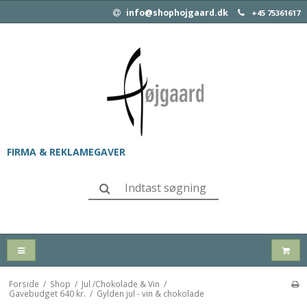
info@shophojgaard.dk
+45 75361617
FIRMA & REKLAMEGAVER
Forside
/
Shop
/
Jul /Chokolade & Vin
/
Gavebudget 640 kr.
/
Gylden jul - vin & chokolade