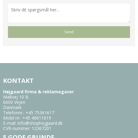
KONTAKT
Højgaard firma & reklamegaver
Maltvej 10 B.
6600 Vejen
Danmark
Telefonnr.
:
+45 75361617
Mobil nr.
:
+45 40611619
E-mail
:
info@shophojgaard.dk
CVR-nummer
:
12367201
5 GODE GRUNDE