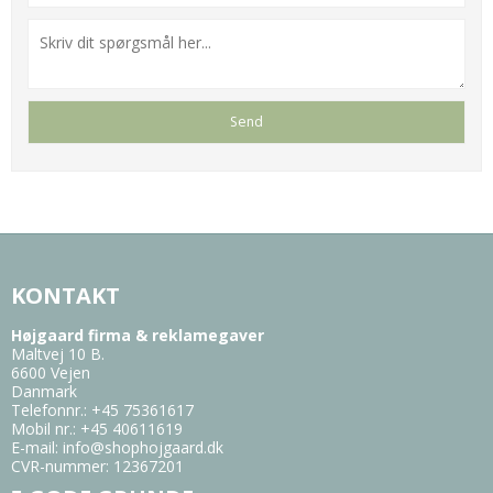
KONTAKT
Højgaard firma & reklamegaver
Maltvej 10 B.
6600 Vejen
Danmark
Telefonnr.
:
+45 75361617
Mobil nr.
:
+45 40611619
E-mail
:
info@shophojgaard.dk
CVR-nummer
:
12367201