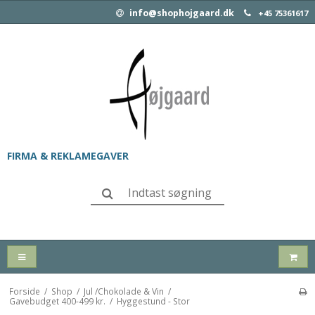
info@shophojgaard.dk
+45 75361617
FIRMA & REKLAMEGAVER
Forside
/
Shop
/
Jul /Chokolade & Vin
/
Gavebudget 400-499 kr.
/
Hyggestund - Stor