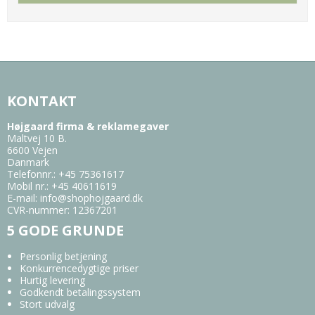
KONTAKT
Højgaard firma & reklamegaver
Maltvej 10 B.
6600 Vejen
Danmark
Telefonnr.
:
+45 75361617
Mobil nr.
:
+45 40611619
E-mail
:
info@shophojgaard.dk
CVR-nummer
:
12367201
5 GODE GRUNDE
Personlig betjening
Konkurrencedygtige priser
Hurtig levering
Godkendt betalingssystem
Stort udvalg