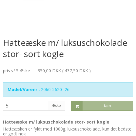
Hatteæske m/ luksuschokolade
stor- sort kogle
pris v/ 5 Æske
350,00 DKK ( 437,50 DKK )
Model/Varenr.:
2060-2620 -26
Æske
Køb
Hatteæske m/ luksuschokolade stor- sort kogle
Hatteæsken er fyldt med 1000g. luksuschokolade, kun det bedste
er godt nok