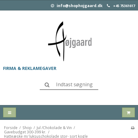
info@shophojgaard.dk
+45 75361617
FIRMA & REKLAMEGAVER
Forside
/
Shop
/
Jul /Chokolade & Vin
/
Gavebudget 300-399 kr.
/
Hatteæske m/ luksuschokolade stor- sort kogle