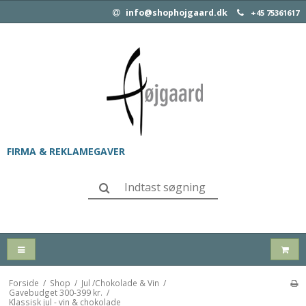
info@shophojgaard.dk
+45 75361617
FIRMA & REKLAMEGAVER
Forside
/
Shop
/
Jul /Chokolade & Vin
/
Gavebudget 300-399 kr.
/
Klassisk jul - vin & chokolade