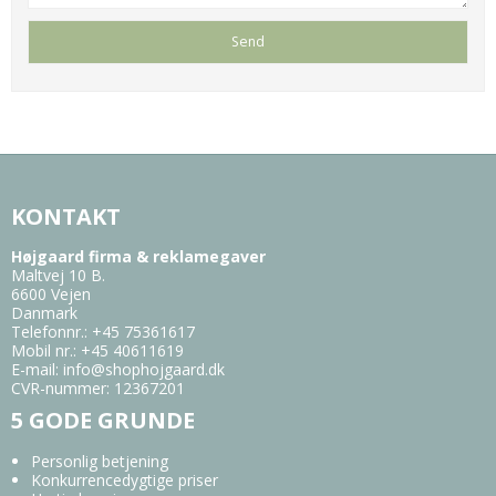
KONTAKT
Højgaard firma & reklamegaver
Maltvej 10 B.
6600 Vejen
Danmark
Telefonnr.
:
+45 75361617
Mobil nr.
:
+45 40611619
E-mail
:
info@shophojgaard.dk
CVR-nummer
:
12367201
5 GODE GRUNDE
Personlig betjening
Konkurrencedygtige priser