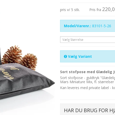
220,0
pris v/ 5 stk.
Pris fra
Model/Varenr.:
83101-5-26
Vælg Størrelse
Vælg Variant
Sort stofpose med Glædelig Ju
Sort stofpose - guldtryk ”Glædelig
Mars Miniature Mix, fl. størrelser
Kan leveres med private label - k
HAR DU BRUG FOR HJ