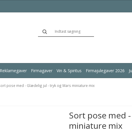
Reklamegaver
Firmagaver
Vin & Spiritus
Firmajulegaver 2026
J
Sort pose med - Glædelig jul - tryk og Mars miniature mix
Sort pose med - 
miniature mix