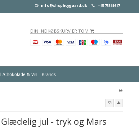
info@shophojgaard.dk
+45 75361617
DIN INDKØBSKURV ER TOM
ul /Chokolade & Vin
Brands
Glædelig jul - tryk og Mars