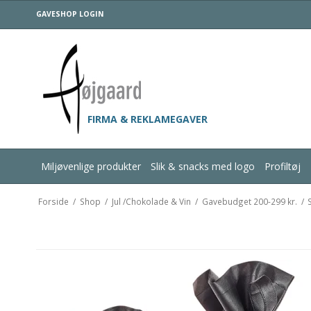
GAVESHOP LOGIN
FIRMA & REKLAMEGAVER
Miljøvenlige produkter
Slik & snacks med logo
Profiltøj
Forside
/
Shop
/
Jul /Chokolade & Vin
/
Gavebudget 200-299 kr.
/