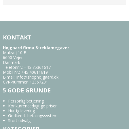
KONTAKT
Højgaard firma & reklamegaver
Maltvej 10 B.
6600 Vejen
Danmark
Telefonnr.
:
+45 75361617
Mobil nr.
:
+45 40611619
E-mail
:
info@shophojgaard.dk
CVR-nummer
:
12367201
5 GODE GRUNDE
Personlig betjening
Konkurrencedygtige priser
Hurtig levering
Godkendt betalingssystem
Stort udvalg
KATEGORIER