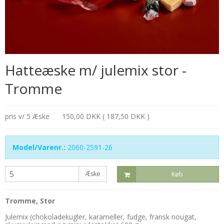
Hatteæske m/ julemix stor -
Tromme
pris v/ 5 Æske
150,00 DKK ( 187,50 DKK )
Model/Varenr.:
2060-2591-26
Æske
Køb
Tromme, Stor
Julemix (chokoladekugler, karameller, fudge, fransk nougat,