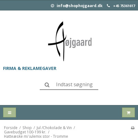
info@shophojgaard.dk
+45 75361617
FIRMA & REKLAMEGAVER
Forside
/
Shop
/
Jul /Chokolade & Vin
/
Gavebudget 100-199 kr.
/
Hatteæske m/ julemix stor - Tromme