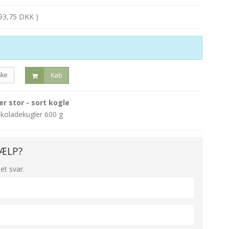
93,75 DKK )
6
ke
Køb
 stor - sort kogle
koladekugler 600 g
ÆLP?
et svar.