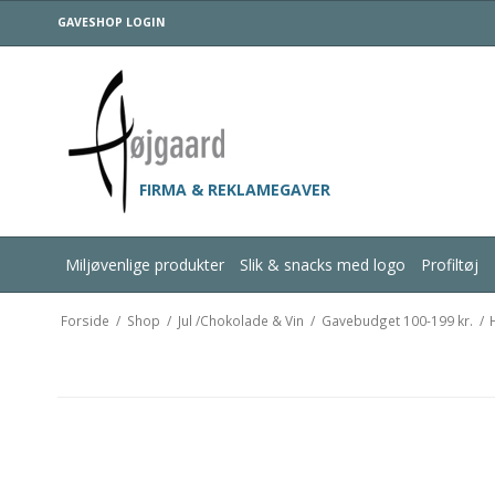
GAVESHOP LOGIN
FIRMA & REKLAMEGAVER
Miljøvenlige produkter
Slik & snacks med logo
Profiltøj
Forside
/
Shop
/
Jul /Chokolade & Vin
/
Gavebudget 100-199 kr.
/