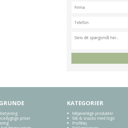
 GRUNDE
KATEGORIER
 betjening
Miljøvenlige produkter
cedygtige priser
Slik & snacks med logo
ering
Profiltøj
 betalingssystem
Reklamegaver