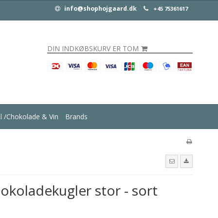
info@shophojgaard.dk
+45 75361617
DIN INDKØBSKURV ER TOM
ul /Chokolade & Vin
Brands
koladekugler stor - sort