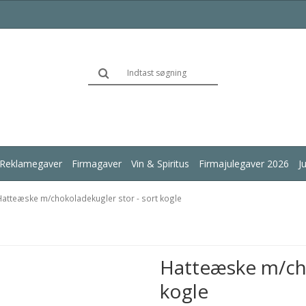
Reklamegaver
Firmagaver
Vin & Spiritus
Firmajulegaver 2026
J
Hatteæske m/chokoladekugler stor - sort kogle
Hatteæske m/cho
kogle