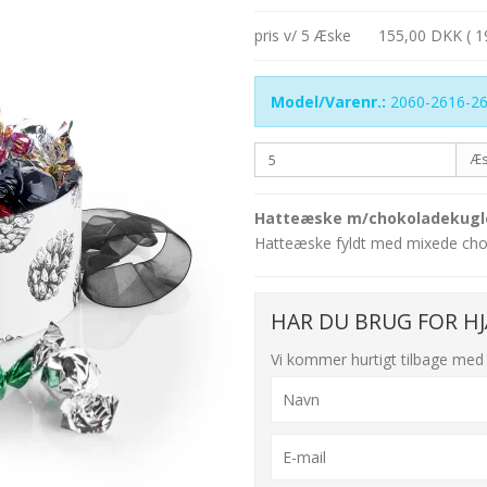
pris v/ 5 Æske
155,00 DKK ( 1
Model/Varenr.:
2060-2616-2
Æs
Hatteæske m/chokoladekugler
Hatteæske fyldt med mixede cho
HAR DU BRUG FOR HJ
Vi kommer hurtigt tilbage med 