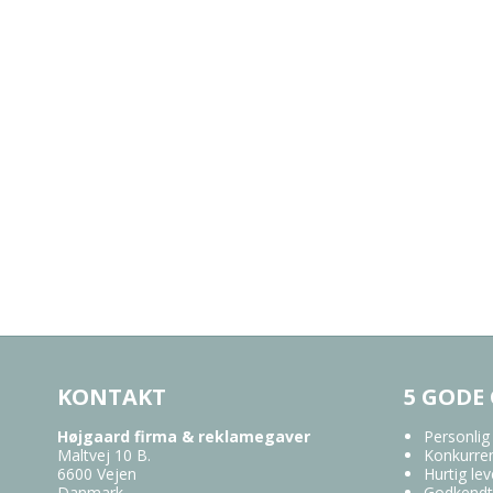
KONTAKT
5 GODE
Højgaard firma & reklamegaver
Personlig
Maltvej 10 B.
Konkurren
6600 Vejen
Hurtig lev
Danmark
Godkendt