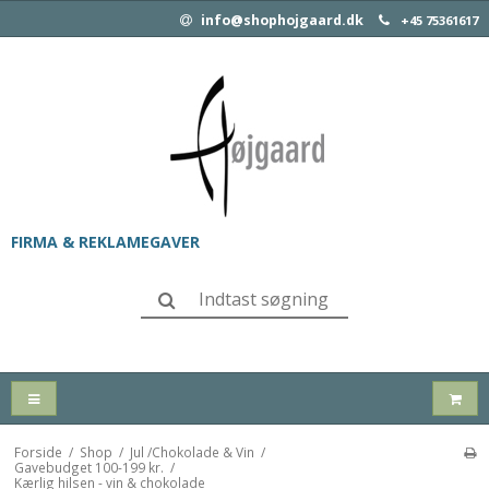
info@shophojgaard.dk
+45 75361617
FIRMA & REKLAMEGAVER
Forside
/
Shop
/
Jul /Chokolade & Vin
/
Gavebudget 100-199 kr.
/
Kærlig hilsen - vin & chokolade