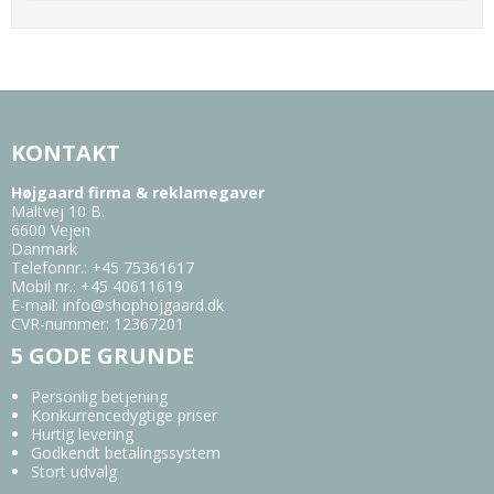
KONTAKT
Højgaard firma & reklamegaver
Maltvej 10 B.
6600 Vejen
Danmark
Telefonnr.
:
+45 75361617
Mobil nr.
:
+45 40611619
E-mail
:
info@shophojgaard.dk
CVR-nummer
:
12367201
5 GODE GRUNDE
Personlig betjening
Konkurrencedygtige priser
Hurtig levering
Godkendt betalingssystem
Stort udvalg