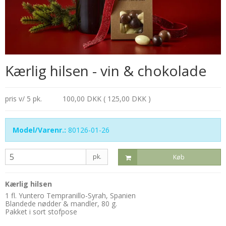
Kærlig hilsen - vin & chokolade
pris v/ 5 pk.
100,00 DKK ( 125,00 DKK )
Model/Varenr.:
80126-01-26
pk.
Køb
Kærlig hilsen
1 fl. Yuntero Tempranillo-Syrah, Spanien
Blandede nødder & mandler, 80 g.
Pakket i sort stofpose