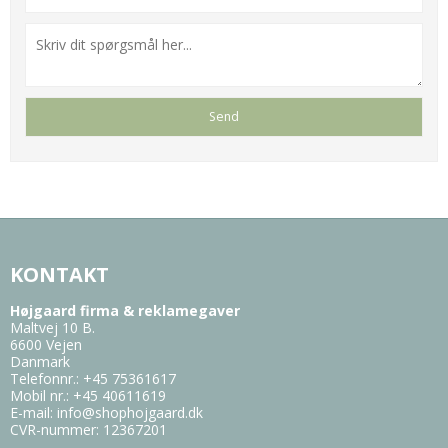
KONTAKT
Højgaard firma & reklamegaver
Maltvej 10 B.
6600 Vejen
Danmark
Telefonnr.
:
+45 75361617
Mobil nr.
:
+45 40611619
E-mail
:
info@shophojgaard.dk
CVR-nummer
:
12367201