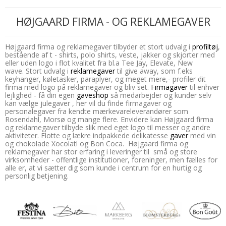
HØJGAARD FIRMA - OG REKLAMEGAVER
Højgaard firma og reklamegaver tilbyder et stort udvalg i
profiltøj
,
bestående af t - shirts, polo shirts, veste, jakker og skjorter med
eller uden logo i flot kvalitet fra bl.a Tee Jay, Elevate, New
wave. Stort udvalg i
reklamegaver
til give away, som f.eks
keyhanger, køletasker, paraplyer, og meget mere,- profiler dit
firma med logo på reklamegaver og bliv set.
Firmagaver
til enhver
lejlighed - få din egen
gaveshop
så medarbejder og kunder selv
kan vælge julegaver , her vil du finde firmagaver og
personalegaver fra kendte mærkevareleverandører som
Rosendahl, Morsø og mange flere. Envidere kan Højgaard firma
og reklamegaver tilbyde slik med eget logo til messer og andre
aktiviteter. Flotte og lækre indpakkede delikatesse
gaver
med vin
og chokolade Xocolatl og Bon Coca. Højgaard firma og
reklamegaver har stor erfaring i leveringer til små og store
virksomheder - offentlige institutioner, foreninger, men fælles for
alle er, at vi sætter dig som kunde i centrum for en hurtig og
personlig betjening.