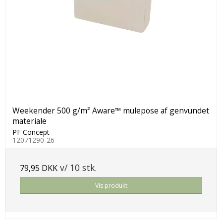
Weekender 500 g/m² Aware™ mulepose af genvundet
materiale
PF Concept
12071290-26
v/ 10 stk.
79,95 DKK
Vis produkt