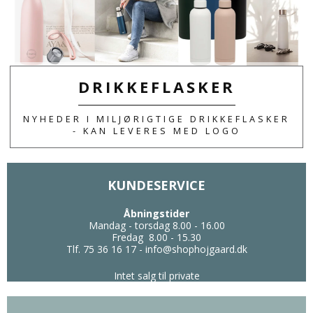
SLIK & SNACKS MED EGET LOGO ELLER
TEKST. SE ET SPÆNDENDE UDVALG AF
PRODUKTER.
DRIKKEFLASKER
NYHEDER I MILJØRIGTIGE DRIKKEFLASKER
- KAN LEVERES MED LOGO
KUNDESERVICE
Åbningstider
Mandag - torsdag 8.00 - 16.00
Fredag 8.00 - 15.30
Tlf. 75 36 16 17
-
info@shophojgaard.dk
Intet salg til private