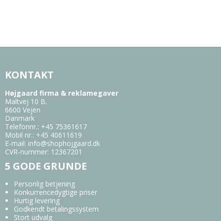
KONTAKT
Højgaard firma & reklamegaver
Maltvej 10 B.
6600 Vejen
Danmark
Telefonnr.
:
+45 75361617
Mobil nr.
:
+45 40611619
E-mail
:
info@shophojgaard.dk
CVR-nummer
:
12367201
5 GODE GRUNDE
Personlig betjening
Konkurrencedygtige priser
Hurtig levering
Godkendt betalingssystem
Stort udvalg