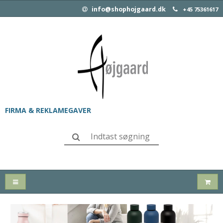
info@shophojgaard.dk
+45 75361617
FIRMA & REKLAMEGAVER
SLIK & SNACKS