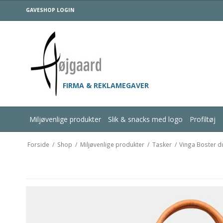
GAVESHOP LOGIN
FIRMA & REKLAMEGAVER
Miljøvenlige produkter
Slik & snacks med logo
Profiltøj
Forside
/
Shop
/
Miljøvenlige produkter
/
Tasker
/
Vinga Boster d