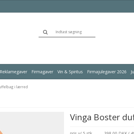
Reklamegaver
Firmagaver
Vin & Spiritus
Firmajulegaver 2026
J
uffelbag i lærred
Vinga Boster duf
pris v/ 5 stk.
398,00 DKK ( 4