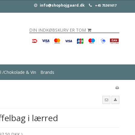
info@shophojgaard.dk
+45 75361617
DIN INDKØBSKURV ER TOM
ul /Chokolade & Vin
Brands
felbag i lærred
97,50 DKK )