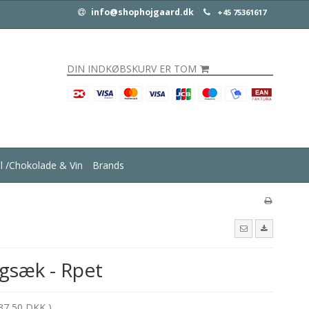
info@shophojgaard.dk
+45 75361617
DIN INDKØBSKURV ER TOM
ul /Chokolade & Vin
Brands
gsæk - Rpet
37,50 DKK )