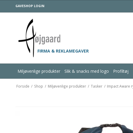
GAVESHOP LOGIN
FIRMA & REKLAMEGAVER
Miljøvenlige produkter
Slik & snacks med logo
Profiltøj
Forside
/
Shop
/
Miljøvenlige produkter
/
Tasker
/
Impact Aware r