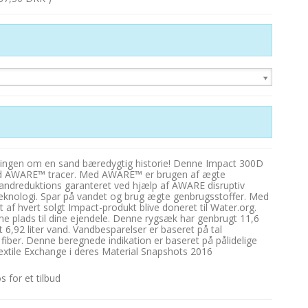
lingen om en sand bæredygtig historie! Denne Impact 300D
ed AWARE™ tracer. Med AWARE™ er brugen af ægte
andreduktions garanteret ved hjælp af AWARE disruptiv
teknologi. Spar på vandet og brug ægte genbrugsstoffer. Med
 af hvert solgt Impact-produkt blive doneret til Water.org.
e plads til dine ejendele. Denne rygsæk har genbrugt 11,6
t 6,92 liter vand. Vandbesparelser er baseret på tal
ber. Denne beregnede indikation er baseret på pålidelige
extile Exchange i deres Material Snapshots 2016
 for et tilbud