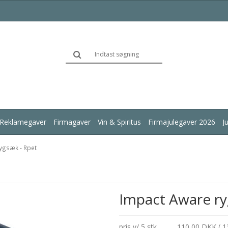
Reklamegaver
Firmagaver
Vin & Spiritus
Firmajulegaver 2026
J
ygsæk - Rpet
Impact Aware ry
pris v/ 5 stk.
110,00 DKK ( 1