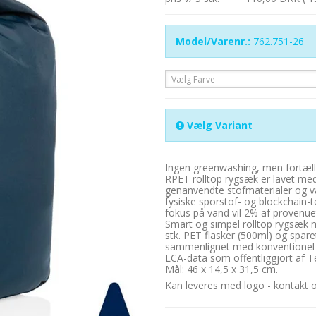
Model/Varenr.:
762.751-26
Vælg Farve
Vælg Variant
Ingen greenwashing, men fortæl
RPET rolltop rygsæk er lavet m
genanvendte stofmaterialer og v
fysiske sporstof- og blockchain-
fokus på vand vil 2% af provenuet
Smart og simpel rolltop rygsæk m
stk. PET flasker (500ml) og spare
sammenlignet med konventionel fi
LCA-data som offentliggjort af T
Mål: 46 x 14,5 x 31,5 cm.
Kan leveres med logo - kontakt os