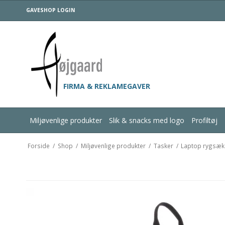
GAVESHOP LOGIN
FIRMA & REKLAMEGAVER
Miljøvenlige produkter
Slik & snacks med logo
Profiltøj
Forside
/
Shop
/
Miljøvenlige produkter
/
Tasker
/
Laptop rygsæk 