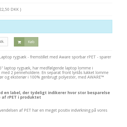
22,50 DKK )
stk.
Køb
aptop rygsæk - fremstillet med Aware sporbar rPET - sparer
 laptop rygsæk, har medfølgende laptop lomme i
med 2 penneholdere. En separat front lynlås lukket lomme
teriør og eksteriør i 100% genbrugt polyester, med AWARE™
 en label, der tydeligt indikerer hvor stor besparelse
 af rPET i produktet
endelsen af PET har en meget positiv indvirkning på vores