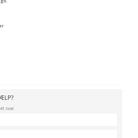
ogo.
er
ÆLP?
et svar.