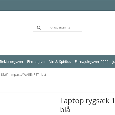
Reklamegaver
Firmagaver
Vin & Spiritus
Firmajulegaver 2026
J
15.6" - Impact AWARE rPET - blå
Laptop rygsæk 1
blå