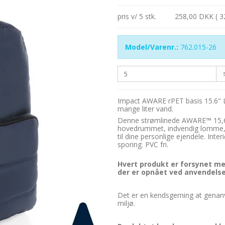
pris v/ 5 stk.
258,00 DKK ( 3
Model/Varenr.:
762.015-26
Impact AWARE rPET basis 15.6" L
mange liter vand.
Denne strømlinede AWARE™ 15,6"
hovedrummet, indvendig lomme, 
til dine personlige ejendele. In
sporing. PVC fri.
Hvert produkt er forsynet med
der er opnået ved anvendelse
Det er en kendsgerning at genanv
miljø.