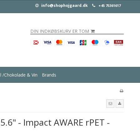
info@shophojgaard.dk
+45 75361617
DIN INDKØBSKURV ER TOM
ul /Chokolade & Vin
Brands
5.6" - Impact AWARE rPET -