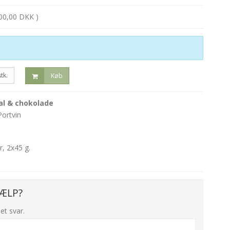
00,00 DKK )
stk.
Køb
l & chokolade
Portvin
r, 2x45 g.
ÆLP?
et svar.