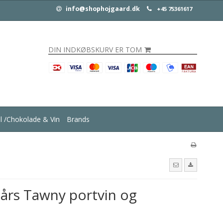
info@shophojgaard.dk
+45 75361617
DIN INDKØBSKURV ER TOM
ul /Chokolade & Vin
Brands
års Tawny portvin og