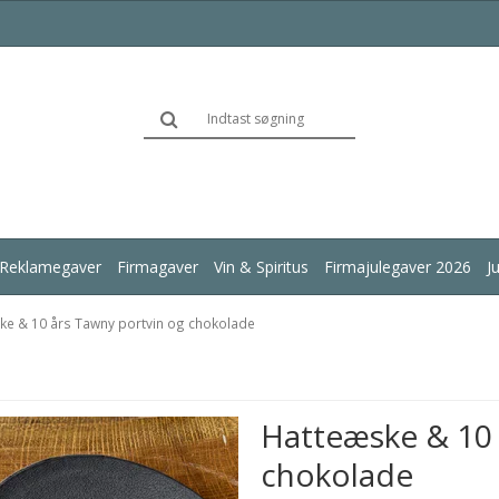
Reklamegaver
Firmagaver
Vin & Spiritus
Firmajulegaver 2026
J
ke & 10 års Tawny portvin og chokolade
Hatteæske & 10 
chokolade