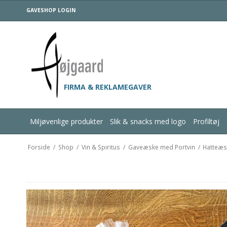
GAVESHOP LOGIN
FIRMA & REKLAMEGAVER
Miljøvenlige produkter
Slik & snacks med logo
Profiltøj
Forside
/
Shop
/
Vin & Spiritus
/
Gaveæske med Portvin
/
Hatteæs