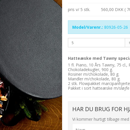
pris v/ 5 stk.
560,00 DKK ( 7
Model/Varenr.:
80926-05-26
Hatteæske med Tawny specia
1 fl. Piano, 10 Års Tawny, 75 cl., 
Chokoladekugler, 900 g.
Rosiner m/chokolade, 80 g.
Mandler m/chokolade, 80 g.
2 stk. Flowpakket marcipanhjerte
Pakket i sort hatteæske m/sløjfe
HAR DU BRUG FOR HJ
Vi kommer hurtigt tilbage med 