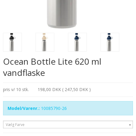
Ocean Bottle Lite 620 ml
vandflaske
pris v/ 10 stk.
198,00 DKK ( 247,50 DKK )
Model/Varenr.:
10085790-26
Vælg Farve