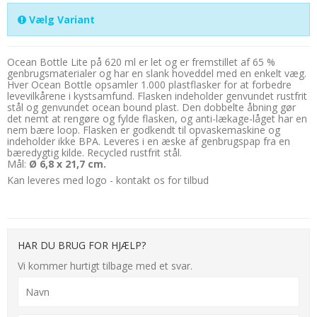
Vælg Variant
Ocean Bottle Lite på 620 ml er let og er fremstillet af 65 %
genbrugsmaterialer og har en slank hoveddel med en enkelt væg.
Hver Ocean Bottle opsamler 1.000 plastflasker for at forbedre
levevilkårene i kystsamfund. Flasken indeholder genvundet rustfrit
stål og genvundet ocean bound plast. Den dobbelte åbning gør
det nemt at rengøre og fylde flasken, og anti-lækage-låget har en
nem bære loop. Flasken er godkendt til opvaskemaskine og
indeholder ikke BPA. Leveres i en æske af genbrugspap fra en
bæredygtig kilde. Recycled rustfrit stål.
Mål:
Ø 6,8 x 21,7 cm.
Kan leveres med logo - kontakt os for tilbud
HAR DU BRUG FOR HJÆLP?
Vi kommer hurtigt tilbage med et svar.