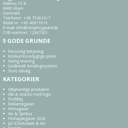
Maltvej 10 B.
6600 Vejen
Danmark
Telefonnr.
:
+45 75361617
Mobil nr.
:
+45 40611619
E-mail
:
info@shophojgaard.dk
CVR-nummer
:
12367201
5 GODE GRUNDE
Personlig betjening
Konkurrencedygtige priser
Hurtig levering
Godkendt betalingssystem
Stort udvalg
KATEGORIER
Miljøvenlige produkter
Slik & snacks med logo
Profiltøj
Reklamegaver
Firmagaver
Vin & Spiritus
Firmajulegaver 2026
Jul /Chokolade & Vin