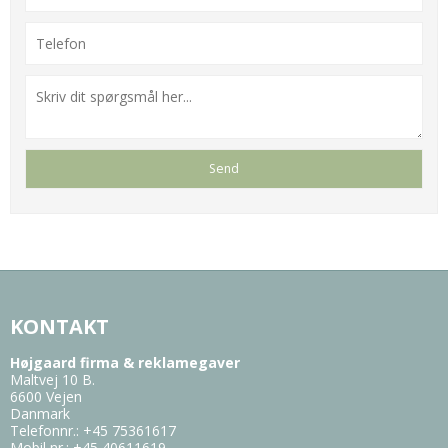
KONTAKT
Højgaard firma & reklamegaver
Maltvej 10 B.
6600 Vejen
Danmark
Telefonnr.
:
+45 75361617
Mobil nr.
:
+45 40611619