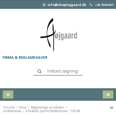
info@shophojgaard.dk
+45 75361617
FIRMA & REKLAMEGAVER
Forside
/
Shop
/
Miljøvenlige produkter
/
Drikkeflaske
/
AYA&IDA sportsdrikkeflaske - 700 Ml.