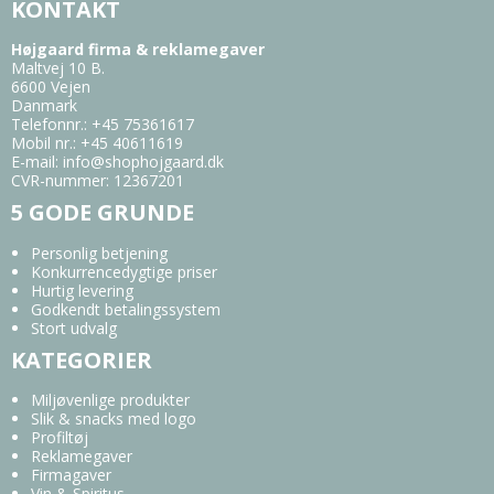
KONTAKT
Højgaard firma & reklamegaver
Maltvej 10 B.
6600 Vejen
Danmark
Telefonnr.
:
+45 75361617
Mobil nr.
:
+45 40611619
E-mail
:
info@shophojgaard.dk
CVR-nummer
:
12367201
5 GODE GRUNDE
Personlig betjening
Konkurrencedygtige priser
Hurtig levering
Godkendt betalingssystem
Stort udvalg
KATEGORIER
Miljøvenlige produkter
Slik & snacks med logo
Profiltøj
Reklamegaver
Firmagaver
Vin & Spiritus