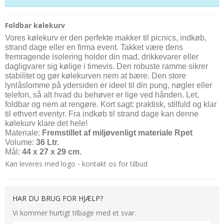
Foldbar kølekurv
Vores kølekurv er den perfekte makker til picnics, indkøb,
strand dage eller en firma event. Takket være dens
fremragende isolering holder din mad, drikkevarer eller
dagligvarer sig kølige i timevis. Den robuste ramme sikrer
stabilitet og gør kølekurven nem at bære. Den store
lynlåslomme på ydersiden er ideel til din pung, nøgler eller
telefon, så alt hvad du behøver er lige ved hånden. Let,
foldbar og nem at rengøre. Kort sagt: praktisk, stilfuld og klar
til ethvert eventyr. Fra indkøb til strand dage kan denne
kølekurv klare det hele!
Materiale:
Fremstillet af miljøvenligt materiale Rpet
Volume:
36 Ltr.
Mål:
44 x 27 x 29 cm.
Kan leveres med logo - kontakt os for tilbud
HAR DU BRUG FOR HJÆLP?
Vi kommer hurtigt tilbage med et svar.