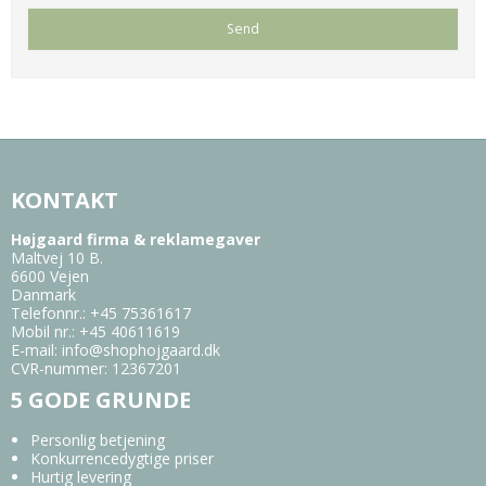
KONTAKT
Højgaard firma & reklamegaver
Maltvej 10 B.
6600 Vejen
Danmark
Telefonnr.
:
+45 75361617
Mobil nr.
:
+45 40611619
E-mail
:
info@shophojgaard.dk
CVR-nummer
:
12367201
5 GODE GRUNDE
Personlig betjening
Konkurrencedygtige priser
Hurtig levering