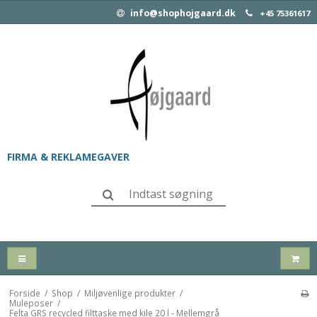
info@shophojgaard.dk
+45 75361617
FIRMA & REKLAMEGAVER
Forside
/
Shop
/
Miljøvenlige produkter
/
Muleposer
/
Felta GRS recycled filttaske med kile 20 l - Mellemgrå