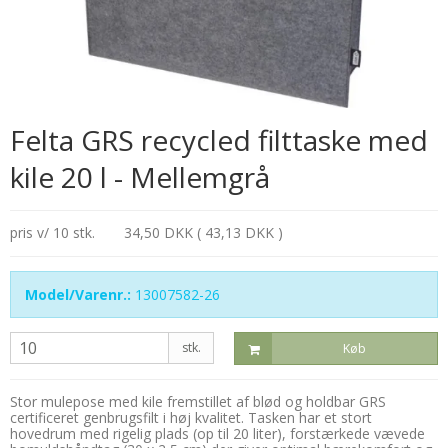
Felta GRS recycled filttaske med
kile 20 l - Mellemgrå
pris v/ 10 stk.
34,50 DKK ( 43,13 DKK )
Model/Varenr.:
13007582-26
stk.
Køb
Stor mulepose med kile fremstillet af blød og holdbar GRS
certificeret genbrugsfilt i høj kvalitet. Tasken har et stort
hovedrum med rigelig plads (op til 20 liter), forstærkede vævede