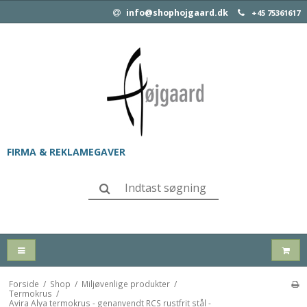
info@shophojgaard.dk
+45 75361617
FIRMA & REKLAMEGAVER
Forside
/
Shop
/
Miljøvenlige produkter
/
Termokrus
/
Avira Alya termokrus - genanvendt RCS rustfrit stål -