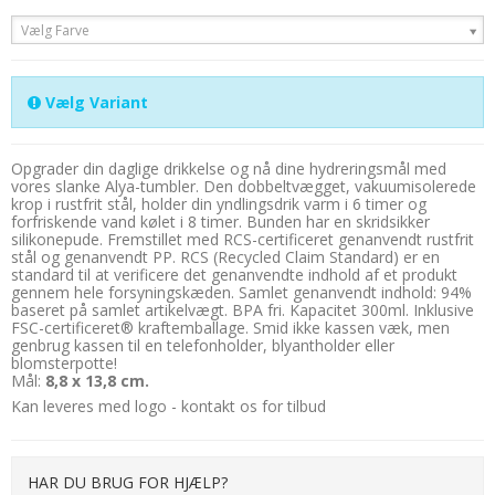
Vælg Farve
Vælg Variant
Opgrader din daglige drikkelse og nå dine hydreringsmål med
vores slanke Alya-tumbler. Den dobbeltvægget, vakuumisolerede
krop i rustfrit stål, holder din yndlingsdrik varm i 6 timer og
forfriskende vand kølet i 8 timer. Bunden har en skridsikker
silikonepude. Fremstillet med RCS-certificeret genanvendt rustfrit
stål og genanvendt PP. RCS (Recycled Claim Standard) er en
standard til at verificere det genanvendte indhold af et produkt
gennem hele forsyningskæden. Samlet genanvendt indhold: 94%
baseret på samlet artikelvægt. BPA fri. Kapacitet 300ml. Inklusive
FSC-certificeret® kraftemballage. Smid ikke kassen væk, men
genbrug kassen til en telefonholder, blyantholder eller
blomsterpotte!
Mål:
8,8 x 13,8 cm.
Kan leveres med logo - kontakt os for tilbud
HAR DU BRUG FOR HJÆLP?