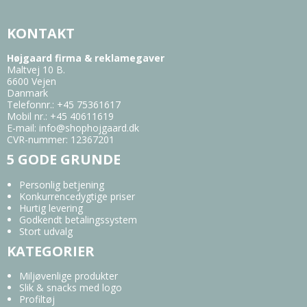
KONTAKT
Højgaard firma & reklamegaver
Maltvej 10 B.
6600 Vejen
Danmark
Telefonnr.
:
+45 75361617
Mobil nr.
:
+45 40611619
E-mail
:
info@shophojgaard.dk
CVR-nummer
:
12367201
5 GODE GRUNDE
Personlig betjening
Konkurrencedygtige priser
Hurtig levering
Godkendt betalingssystem
Stort udvalg
KATEGORIER
Miljøvenlige produkter
Slik & snacks med logo
Profiltøj