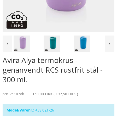
Avira Alya termokrus -
genanvendt RCS rustfrit stål -
300 ml.
pris v/ 10 stk.
158,00 DKK ( 197,50 DKK )
Model/Varenr.:
438.021-26